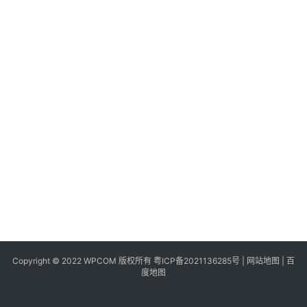
同
城
登录
注册
美
食
|
打
车
免
费
办
卡
Copyright © 2022 WPCOM 版权所有
粤ICP备2021136285号
|
网站地图
|
百
度地图