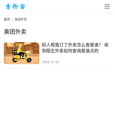
首页
美团外卖
美团外卖
首
页
别人帮我订了外卖怎么查是谁？ 收
到陌生外卖如何查询是谁点的
入
2022-11-02
手
|
剁
手
电
影
投稿
|