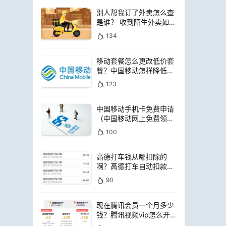
别人帮我订了外卖怎么查
是谁？ 收到陌生外卖如何
查询是谁点的
134
移动套餐怎么更改低价套
餐？中国移动怎样降低套
餐费用
123
中国移动手机卡免费申请
（中国移动网上免费领电
话卡）
100
高德打车钱从哪扣除的
啊？高德打车自动扣款是
扣哪里的钱
90
现在腾讯会员一个月多少
钱？腾讯视频vip怎么开通
便宜