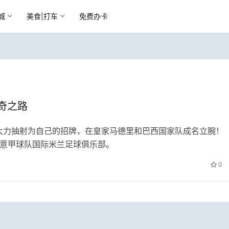
城
美食|打车
免费办卡
奇之路
大力抽射为自己的招牌，在皇家马德里和巴西国家队成名立腕！
至意甲球队国际米兰足球俱乐部。
0