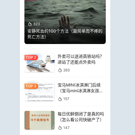
323
安静死去的100个方法（最简单而不疼的
死亡方法）
外卖可以送进高铁站吗？
进站了还能点外卖吗
263
宝马MINI冰淇淋门后续
（宝马mini冰淇淋女孩员
工）
157
每日优鲜倒闭了是真的吗
（怎么看公司快破产了）
147