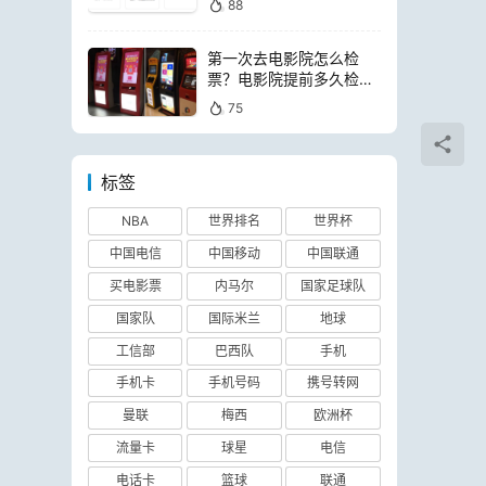
88
第一次去电影院怎么检
票？电影院提前多久检票
进场
75
标签
NBA
世界排名
世界杯
中国电信
中国移动
中国联通
买电影票
内马尔
国家足球队
国家队
国际米兰
地球
工信部
巴西队
手机
手机卡
手机号码
携号转网
曼联
梅西
欧洲杯
流量卡
球星
电信
电话卡
篮球
联通