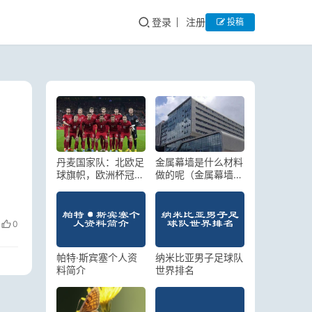
登录
注册
投稿
丹麦国家队：北欧足
金属幕墙是什么材料
球旗帜，欧洲杯冠
做的呢（金属幕墙的
军，世界杯八强常客
材质有哪些种类）
0
帕特·斯宾塞个人资
纳米比亚男子足球队
料简介
世界排名