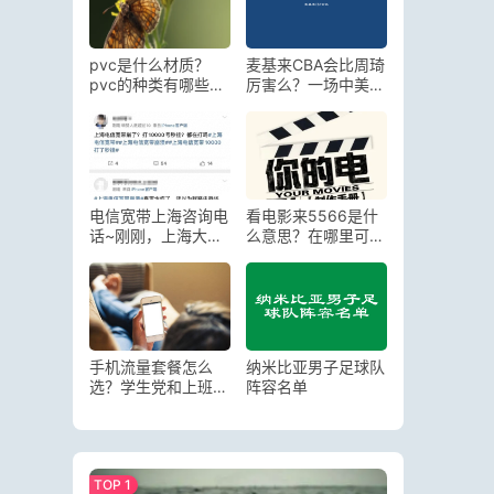
pvc是什么材质？
麦基来CBA会比周琦
pvc的种类有哪些品
厉害么？一场中美内
牌
线的实力较量
电信宽带上海咨询电
看电影来5566是什
话~刚刚，上海大面
么意思？在哪里可以
积断网？上海电信回
看免费的资源
应→
手机流量套餐怎么
纳米比亚男子足球队
选？学生党和上班族
阵容名单
都看重这几点