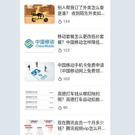
别人帮我订了外卖怎么查
是谁？ 收到陌生外卖如何
查询是谁点的
134
移动套餐怎么更改低价套
餐？中国移动怎样降低套
餐费用
123
中国移动手机卡免费申请
（中国移动网上免费领电
话卡）
100
高德打车钱从哪扣除的
啊？高德打车自动扣款是
扣哪里的钱
90
现在腾讯会员一个月多少
钱？腾讯视频vip怎么开通
便宜