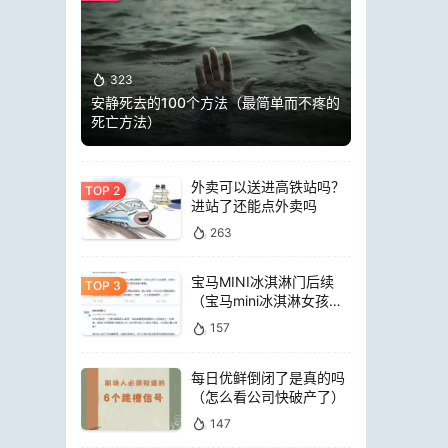
323
安静死去的100个方法（最简单而不疼的
死亡方法）
外卖可以送进高铁站吗？
进站了还能点外卖吗
263
宝马MINI冰淇淋门后续
（宝马mini冰淇淋女孩员
工）
157
每日优鲜倒闭了是真的吗
（怎么看公司快破产了）
147