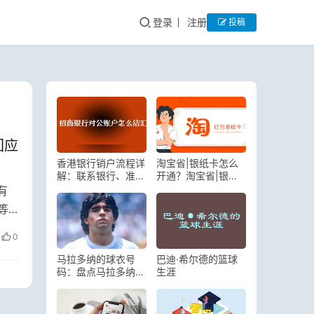
登录
注册
投稿
回应
香港银行销户流程详
淘宝省|银纸卡怎么
解：联系银行、准备
开通？淘宝省|银纸
文件、亲自前往办理
卡多少钱一个月
有
等
0
马拉多纳的球衣号
巴迪·希尔德的篮球
码：盘点马拉多纳穿
生涯
过的球衣号码