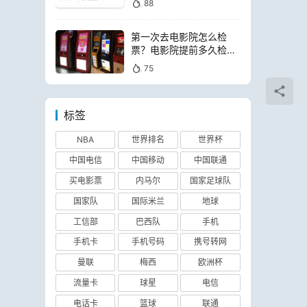
88
第一次去电影院怎么检
票？电影院提前多久检票
进场
75
标签
NBA
世界排名
世界杯
中国电信
中国移动
中国联通
买电影票
内马尔
国家足球队
国家队
国际米兰
地球
工信部
巴西队
手机
手机卡
手机号码
携号转网
曼联
梅西
欧洲杯
流量卡
球星
电信
电话卡
篮球
联通