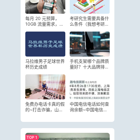
每月 20 元预算，
考研究生需要具备什
10GB 流量需求，哪
么条件（我想考研究
款套餐最划算？中国
生怎么入手流程）
移动、联通、全民优
打套餐对比
马拉维男子足球世界
手机支架哪个品牌质
杯历史成绩
量好？十大品牌排行
榜与选购指南
免费办电话卡真的假
中国电信电话如何查
的~打击诈骗，山西
询余额~中国电信，
警方揪出协助办电话
突现故障
卡的运营商“内鬼”8
人