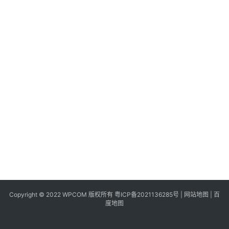
同
城
登录
注册
美
食
|
打
车
免
费
办
卡
Copyright © 2022 WPCOM 版权所有
粤ICP备2021136285号
|
网站地图
|
百
度地图