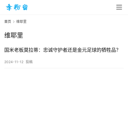
首页
维耶里
维耶里
首
页
国米老板莫拉蒂：忠诚守护者还是金元足球的牺牲品？
2024-11-12
投稿
入
手
|
剁
手
电
影
投稿
|