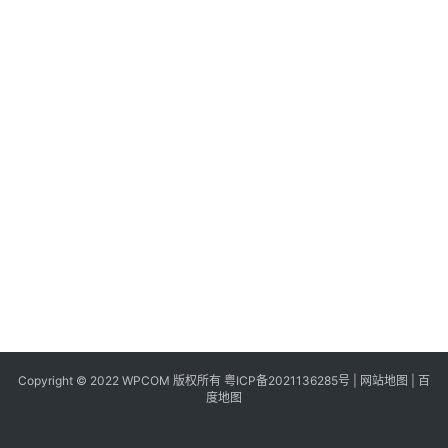
同
城
登录
注册
美
食
|
打
车
免
费
办
卡
Copyright © 2022 WPCOM 版权所有
粤ICP备2021136285号
|
网站地图
|
百
度地图