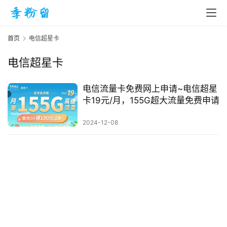
首页
电信超星卡
电信超星卡
首
页
电信流量卡免费网上申请~电信超星
卡19元/月，155G超大流量免费申请
入
2024-12-08
手
|
剁
手
电
影
投稿
|