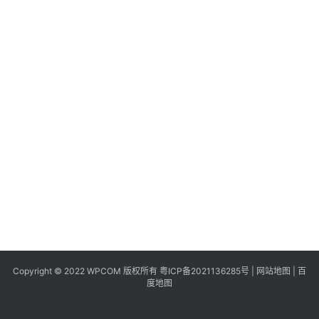
同
城
登录
注册
美
食
|
打
车
免
费
办
卡
Copyright © 2022 WPCOM 版权所有
粤ICP备2021136285号
|
网站地图
|
百
度地图