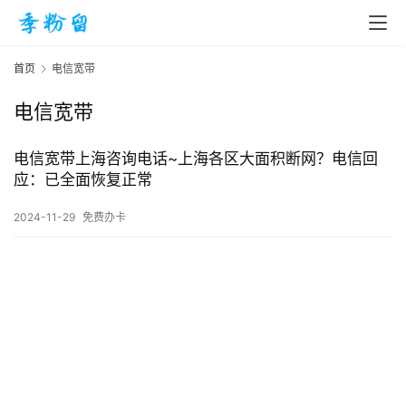
首页
电信宽带
电信宽带
首
页
电信宽带上海咨询电话~上海各区大面积断网？电信回
应：已全面恢复正常
入
2024-11-29
免费办卡
手
|
剁
手
电
影
投稿
|