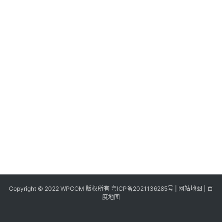
同
城
登录
注册
美
食
|
打
车
免
费
办
卡
Copyright © 2022 WPCOM 版权所有
粤ICP备2021136285号
|
网站地图
|
百
度地图