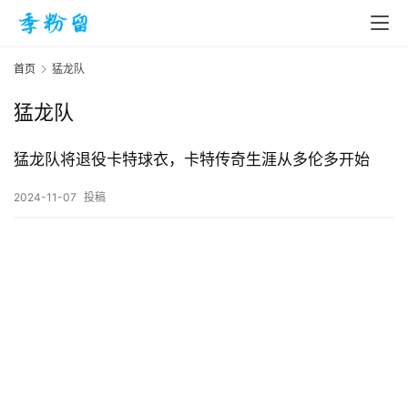
首页
猛龙队
猛龙队
首
页
猛龙队将退役卡特球衣，卡特传奇生涯从多伦多开始
2024-11-07
投稿
入
手
|
剁
手
电
影
投稿
|