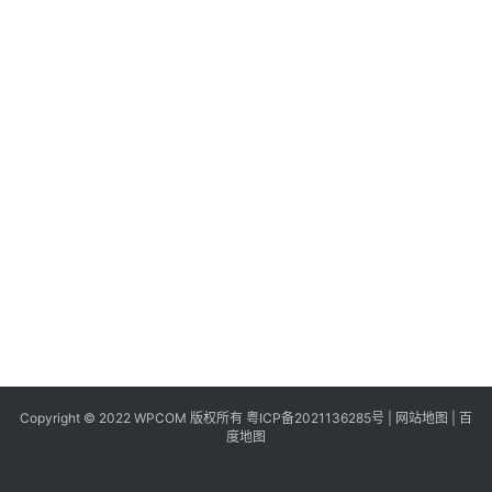
同
城
登录
注册
美
食
|
打
车
免
费
办
卡
Copyright © 2022 WPCOM 版权所有
粤ICP备2021136285号
|
网站地图
|
百
度地图