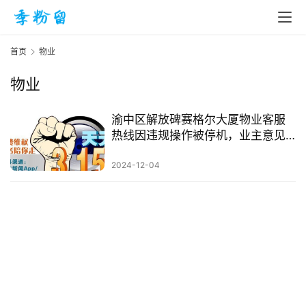
首页
物业
物业
首
页
渝中区解放碑赛格尔大厦物业客服
热线因违规操作被停机，业主意见
大，物管工作受困扰
入
2024-12-04
手
|
剁
手
电
影
投稿
|