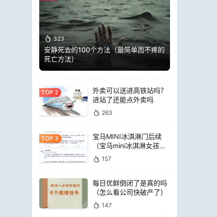
323
安静死去的100个方法（最简单而不疼的
死亡方法）
外卖可以送进高铁站吗？
进站了还能点外卖吗
263
宝马MINI冰淇淋门后续
（宝马mini冰淇淋女孩员
工）
157
每日优鲜倒闭了是真的吗
（怎么看公司快破产了）
147