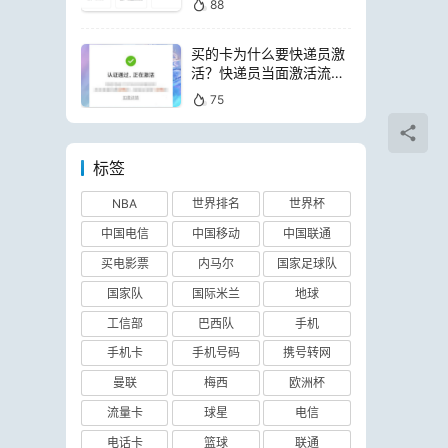
88
买的卡为什么要快递员激
活？快递员当面激活流量
卡可靠吗
75
标签
NBA
世界排名
世界杯
中国电信
中国移动
中国联通
买电影票
内马尔
国家足球队
国家队
国际米兰
地球
工信部
巴西队
手机
手机卡
手机号码
携号转网
曼联
梅西
欧洲杯
流量卡
球星
电信
电话卡
篮球
联通