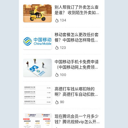
别人帮我订了外卖怎么查
是谁？ 收到陌生外卖如何
查询是谁点的
134
移动套餐怎么更改低价套
餐？中国移动怎样降低套
餐费用
123
中国移动手机卡免费申请
（中国移动网上免费领电
话卡）
100
高德打车钱从哪扣除的
啊？高德打车自动扣款是
扣哪里的钱
90
现在腾讯会员一个月多少
钱？腾讯视频vip怎么开通
便宜