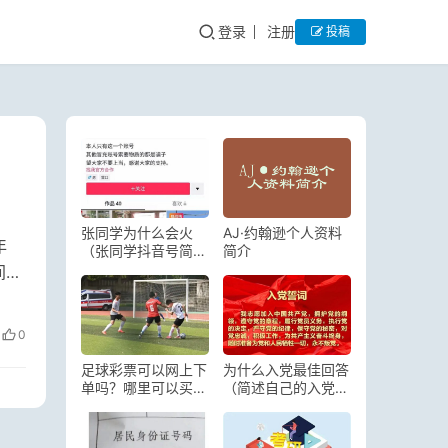
登录
注册
投稿
张同学为什么会火
AJ·约翰逊个人资料
年
（张同学抖音号简
简介
介）
间去
0
足球彩票可以网上下
为什么入党最佳回答
单吗？哪里可以买足
（简述自己的入党原
球
因）