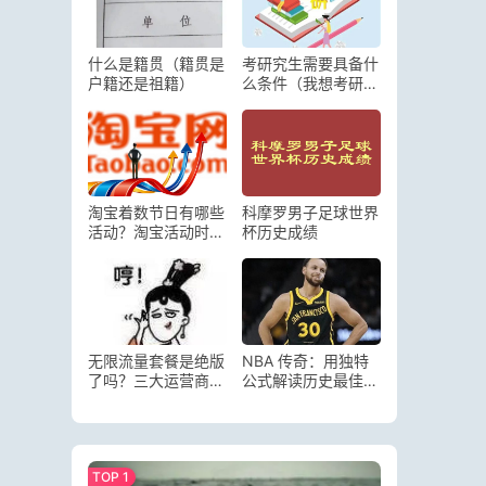
什么是籍贯（籍贯是
考研究生需要具备什
户籍还是祖籍）
么条件（我想考研究
生怎么入手流程）
淘宝着数节日有哪些
科摩罗男子足球世界
活动？淘宝活动时间
杯历史成绩
表2022-2023
无限流量套餐是绝版
NBA 传奇：用独特
了吗？三大运营商推
公式解读历史最佳球
出无限流量套餐，你
员的全面性与影响力
买账吗？