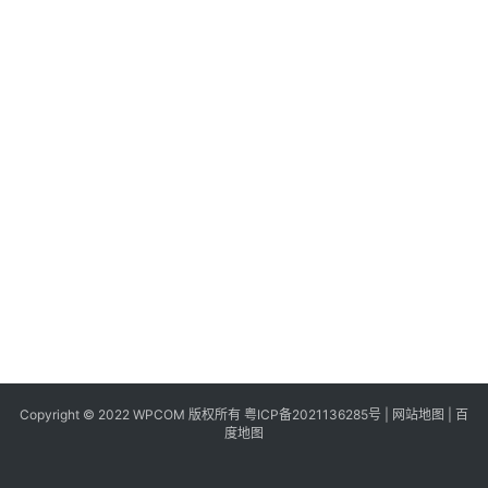
同
城
登录
注册
美
食
|
打
车
免
费
办
卡
Copyright © 2022 WPCOM 版权所有
粤ICP备2021136285号
|
网站地图
|
百
度地图