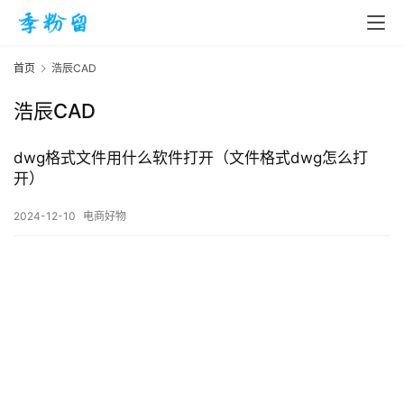
首页
浩辰CAD
浩辰CAD
首
页
dwg格式文件用什么软件打开（文件格式dwg怎么打
开）
入
2024-12-10
电商好物
手
|
剁
手
电
影
投稿
|