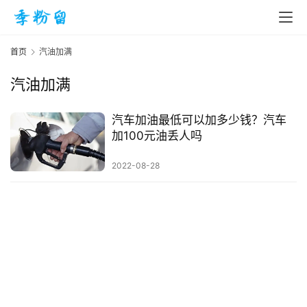
首页
汽油加满
汽油加满
首
页
汽车加油最低可以加多少钱？汽车
加100元油丢人吗
入
2022-08-28
手
|
剁
手
电
影
投稿
|