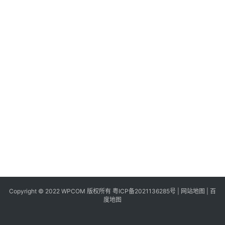
同
城
登录
注册
美
食
|
打
车
免
费
办
卡
Copyright © 2022 WPCOM 版权所有
粤ICP备2021136285号
|
网站地图
|
百
度地图