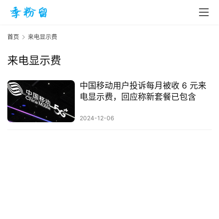
首页
来电显示费
来电显示费
首
页
中国移动用户投诉每月被收 6 元来
电显示费，回应称新套餐已包含
入
2024-12-06
手
|
剁
手
电
影
投稿
|