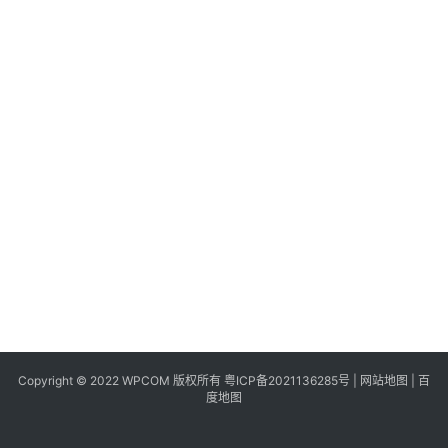
同
城
登录
注册
美
食
|
打
车
免
费
办
卡
Copyright © 2022 WPCOM 版权所有
粤ICP备2021136285号
|
网站地图
|
百
度地图