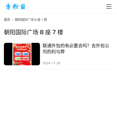
首页
朝阳国际广场 B 座 7 楼
朝阳国际广场 B 座 7 楼
首
页
联通外包的有必要去吗？去外包公
司的利与弊
入
2024-11-26
手
|
剁
手
电
影
投稿
|