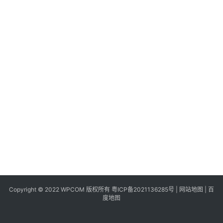
同
城
登录
注册
美
食
|
打
车
免
费
办
卡
Copyright © 2022 WPCOM 版权所有
粤ICP备2021136285号
|
网站地图
|
百
度地图