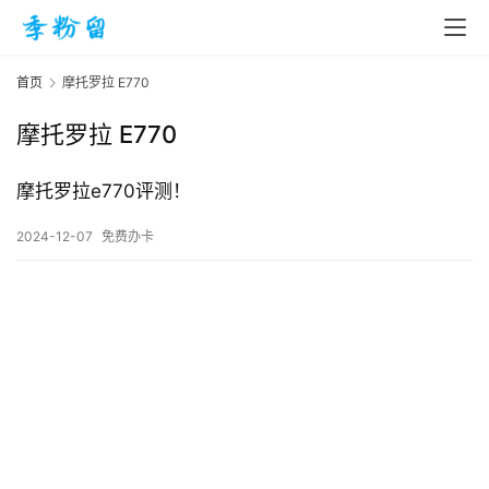
首页
摩托罗拉 E770
摩托罗拉 E770
首
页
摩托罗拉e770评测！
2024-12-07
免费办卡
入
手
|
剁
手
电
影
投稿
|