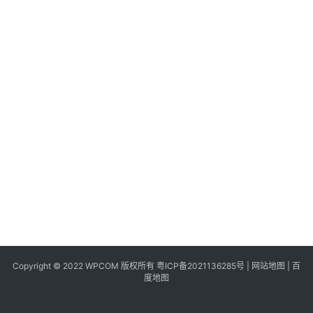
同
城
登录
注册
美
食
|
打
车
免
费
办
卡
Copyright © 2022 WPCOM 版权所有
粤ICP备2021136285号
|
网站地图
|
百
度地图