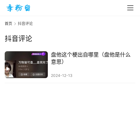
首页
抖音评论
抖音评论
首
页
盘他这个梗出自哪里（盘他是什么
意思）
入
2024-12-13
手
|
剁
手
电
影
投稿
|