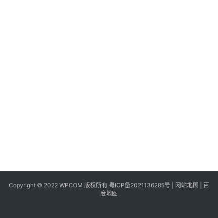
同
城
登录
注册
美
食
|
打
车
免
费
办
卡
Copyright © 2022 WPCOM 版权所有
粤ICP备2021136285号
|
网站地图
|
百
度地图