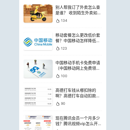
别人帮我订了外卖怎么查
是谁？ 收到陌生外卖如何
查询是谁点的
134
移动套餐怎么更改低价套
餐？中国移动怎样降低套
餐费用
123
中国移动手机卡免费申请
（中国移动网上免费领电
话卡）
100
高德打车钱从哪扣除的
啊？高德打车自动扣款是
扣哪里的钱
90
现在腾讯会员一个月多少
钱？腾讯视频vip怎么开通
便宜