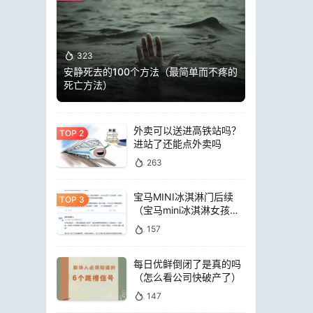
323
安静死去的100个方法（最简单而不疼的
死亡方法）
外卖可以送进高铁站吗？
进站了还能点外卖吗
263
宝马MINI冰淇淋门后续
（宝马mini冰淇淋女孩员
工）
157
每日优鲜倒闭了是真的吗
（怎么看公司快破产了）
147