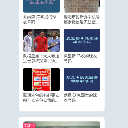
乔纳森·库明加的球
绵阳市民新办手机号
衣号码
绑定微信后无法使
用，求助 10000 客
服竟被盗刷近万元
队报盘点十大未参加
克里斯·马农的球衣
过世界杯球星，迪-
号码
斯蒂法诺领衔
联通外包的有必要去
朗尼·沃克四世的球
吗？去外包公司的利
衣号码
与弊