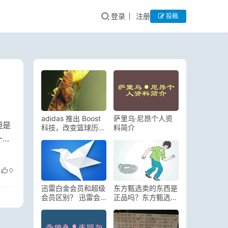
登录
注册
投稿
adidas 推出 Boost
萨里乌·尼昂个人资
但是
科技，改变篮球历
料简介
史，助力运动员更好
一个
表现
0
迅雷白金会员和超级
东方甄选卖的东西是
会员区别？ 迅雷会
正品吗？东方甄选卖
员哪里充值最便宜
的全部东西