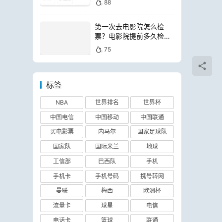
88
第一次去电影院怎么检
票？电影院提前多久检票
进场
75
标签
NBA
世界排名
世界杯
中国电信
中国移动
中国联通
买电影票
内马尔
国家足球队
国家队
国际米兰
地球
工信部
巴西队
手机
手机卡
手机号码
携号转网
曼联
梅西
欧洲杯
流量卡
球星
电信
电话卡
篮球
联通