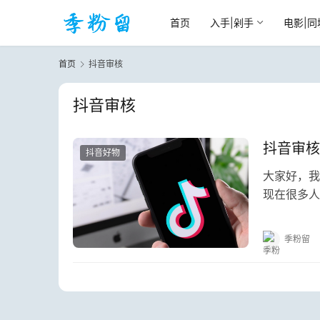
首页
入手|剁手
电影|同
首页
抖音审核
抖音审核
抖音审核
抖音好物
大家好，我
现在很多人
粉丝问到我
季粉留