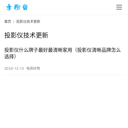
首页
投影仪技术更新
投影仪技术更新
首
页
投影仪什么牌子最好最清晰家用（投影仪清晰品牌怎么
选择）
入
2024-12-13
电商好物
手
|
剁
手
电
影
投稿
|