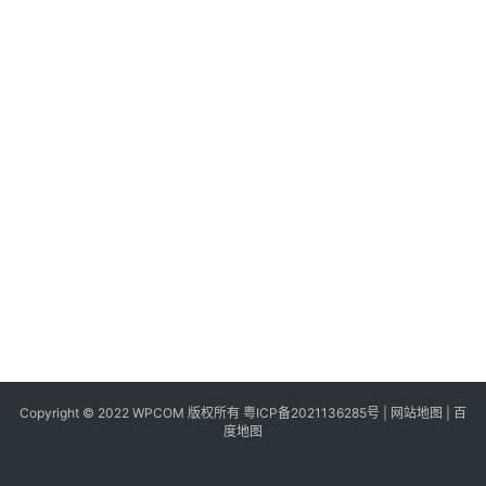
同
城
登录
注册
美
食
|
打
车
免
费
办
卡
Copyright © 2022 WPCOM 版权所有
粤ICP备2021136285号
|
网站地图
|
百
度地图