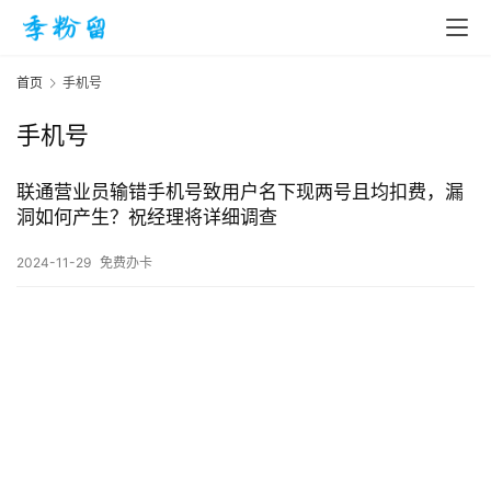
首页
手机号
手机号
首
页
联通营业员输错手机号致用户名下现两号且均扣费，漏
洞如何产生？祝经理将详细调查
入
2024-11-29
免费办卡
手
|
剁
手
电
影
投稿
|