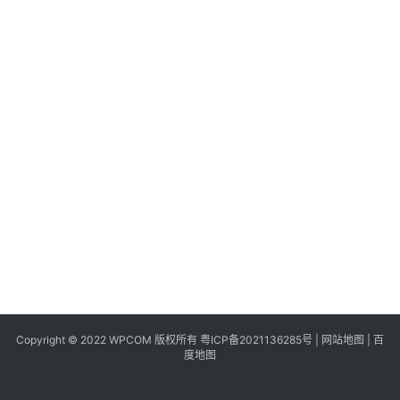
同
城
登录
注册
美
食
|
打
车
免
费
办
卡
Copyright © 2022 WPCOM 版权所有
粤ICP备2021136285号
|
网站地图
|
百
度地图