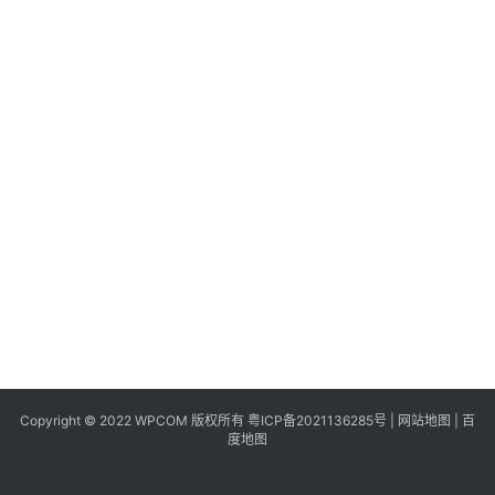
同
城
登录
注册
美
食
|
打
车
免
费
办
卡
Copyright © 2022 WPCOM 版权所有
粤ICP备2021136285号
|
网站地图
|
百
度地图