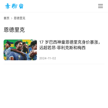
首页
恩德里克
恩德里克
首
页
17 岁巴西神童恩德里克身价暴涨，
远超若昂·菲利克斯和梅西
入
2024-11-02
手
|
剁
手
电
影
投稿
|