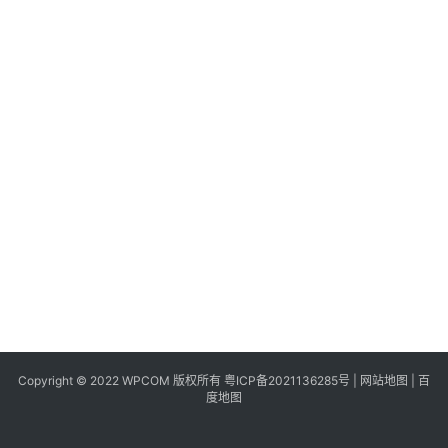
同
城
登录
注册
美
食
|
打
车
免
费
办
卡
Copyright © 2022 WPCOM 版权所有
粤ICP备2021136285号
|
网站地图
|
百
度地图