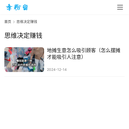
首页
思维决定赚钱
思维决定赚钱
首
页
地摊生意怎么吸引顾客（怎么摆摊
才能吸引人注意）
入
2024-12-14
手
|
剁
手
电
影
投稿
|