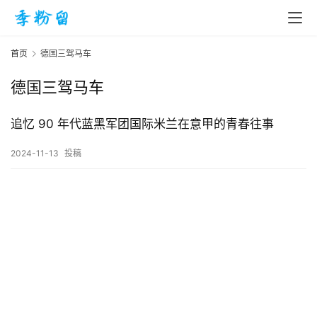
首页
德国三驾马车
德国三驾马车
首
页
追忆 90 年代蓝黑军团国际米兰在意甲的青春往事
2024-11-13
投稿
入
手
|
剁
手
电
影
投稿
|