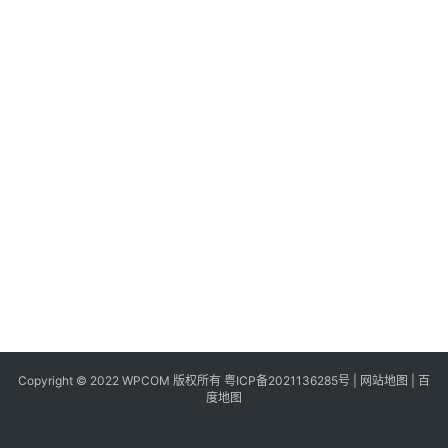
同
城
登录
注册
美
食
|
打
车
免
费
办
卡
Copyright © 2022 WPCOM 版权所有
粤ICP备2021136285号
|
网站地图
|
百
度地图