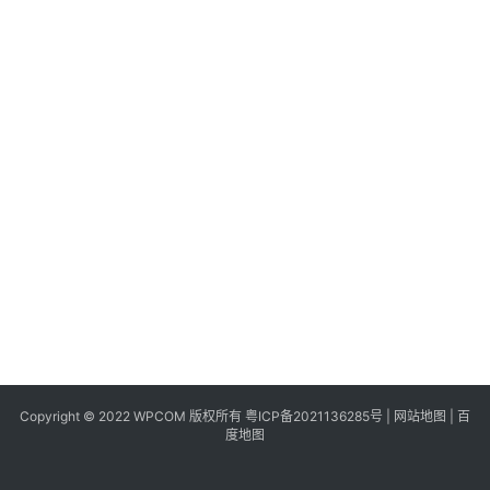
同
城
登录
注册
美
食
|
打
车
免
费
办
卡
Copyright © 2022 WPCOM 版权所有
粤ICP备2021136285号
|
网站地图
|
百
度地图