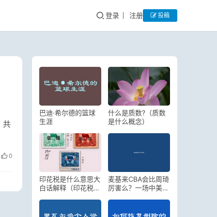
登录
注册
投稿
巴迪·希尔德的篮球
什么是质数?（质数
生涯
是什么概念）
，共
0
印花税是什么意思大
麦基来CBA会比周琦
白话解释（印花税的
厉害么？一场中美内
起源和发展历程）
线的实力较量