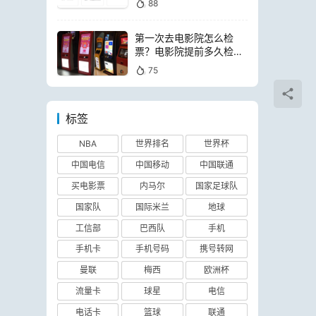
88
第一次去电影院怎么检
票？电影院提前多久检票
进场
75
标签
NBA
世界排名
世界杯
中国电信
中国移动
中国联通
买电影票
内马尔
国家足球队
国家队
国际米兰
地球
工信部
巴西队
手机
手机卡
手机号码
携号转网
曼联
梅西
欧洲杯
流量卡
球星
电信
电话卡
篮球
联通