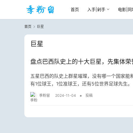
首页
入手|剁手
电影|同
首页
巨星
巨星
盘点巴西队史上的十大巨星，先集体荣
五星巴西的队史上群星璀璨，没有哪一个国家能
有1位球王，1位准球王，还有5位世界足球先生。
•
季粉留
2024-11-04
投稿