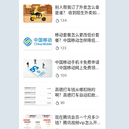
别人帮我订了外卖怎么查
是谁？ 收到陌生外卖如何
查询是谁点的
134
移动套餐怎么更改低价套
餐？中国移动怎样降低套
餐费用
123
中国移动手机卡免费申请
（中国移动网上免费领电
话卡）
100
高德打车钱从哪扣除的
啊？高德打车自动扣款是
扣哪里的钱
90
现在腾讯会员一个月多少
钱？腾讯视频vip怎么开通
便宜