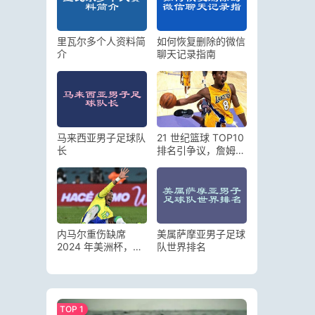
里瓦尔多个人资料简
如何恢复删除的微信
介
聊天记录指南
马来西亚男子足球队
21 世纪篮球 TOP10
长
排名引争议，詹姆斯
真能超越乔丹？
内马尔重伤缺席
美属萨摩亚男子足球
2024 年美洲杯，巴
队世界排名
西夺冠前景蒙上阴影