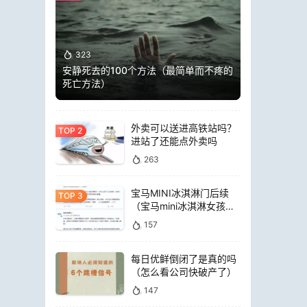
323
安静死去的100个方法（最简单而不疼的
死亡方法）
外卖可以送进高铁站吗？
进站了还能点外卖吗
263
宝马MINI冰淇淋门后续
（宝马mini冰淇淋女孩员
工）
157
每日优鲜倒闭了是真的吗
（怎么看公司快破产了）
147