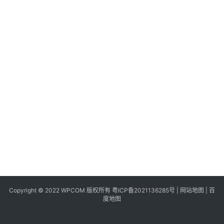
同
城
登录
注册
美
食
|
打
车
免
费
办
卡
Copyright © 2022 WPCOM 版权所有
粤ICP备2021136285号
|
网站地图
|
百
度地图