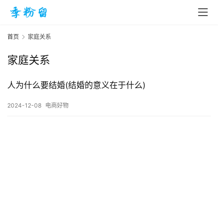
首页
家庭关系
家庭关系
首
页
人为什么要结婚(结婚的意义在于什么)
2024-12-08
电商好物
入
手
|
剁
手
电
影
投稿
|