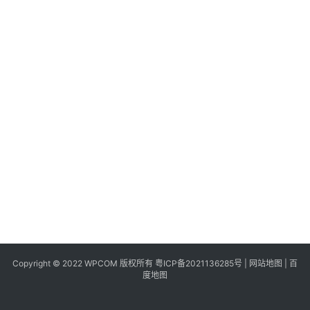
同
城
登录
注册
美
食
|
打
车
免
费
办
卡
Copyright © 2022 WPCOM 版权所有
粤ICP备2021136285号
|
网站地图
|
百
度地图