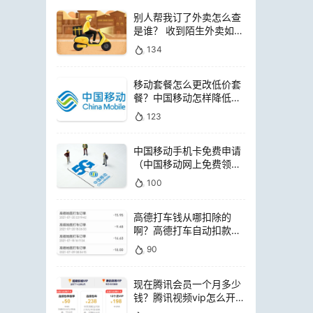
别人帮我订了外卖怎么查
是谁？ 收到陌生外卖如何
查询是谁点的
134
移动套餐怎么更改低价套
餐？中国移动怎样降低套
餐费用
123
中国移动手机卡免费申请
（中国移动网上免费领电
话卡）
100
高德打车钱从哪扣除的
啊？高德打车自动扣款是
扣哪里的钱
90
现在腾讯会员一个月多少
钱？腾讯视频vip怎么开通
便宜