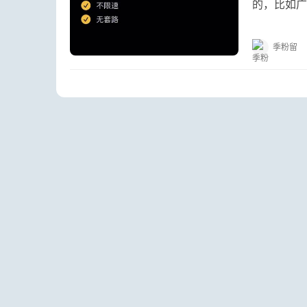
的，比如广
也就无法定
季粉留