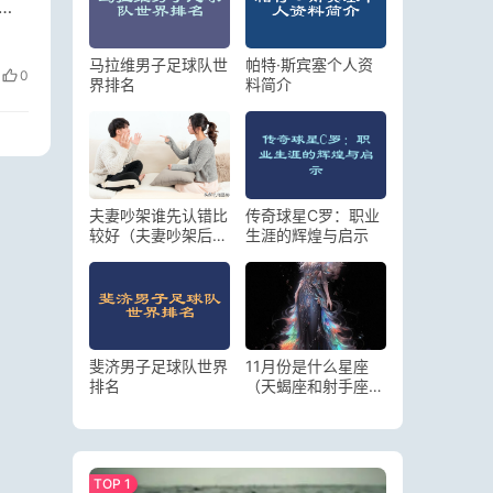
，
马拉维男子足球队世
帕特·斯宾塞个人资
0
界排名
料简介
夫妻吵架谁先认错比
传奇球星C罗：职业
较好（夫妻吵架后怎
生涯的辉煌与启示
么修复两个人感情）
斐济男子足球队世界
11月份是什么星座
排名
（天蝎座和射手座的
区别）