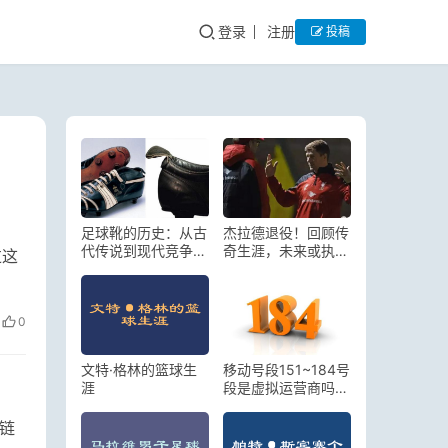
登录
注册
投稿
足球靴的历史：从古
杰拉德退役！回顾传
代传说到现代竞争的
奇生涯，未来或执
过这
发展历程
教，安菲尔德会忘记
他吗？
0
文特·格林的篮球生
移动号段151~184号
涯
段是虚拟运营商吗？
典型的虚拟号段有哪
些？
链