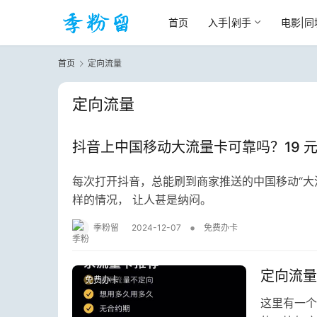
首页
入手|剁手
电影|同
首页
定向流量
定向流量
抖音上中国移动大流量卡可靠吗？19 元 
每次打开抖音，总能刷到商家推送的中国移动“大
样的情况， 让人甚是纳闷。
•
季粉留
2024-12-07
免费办卡
定向流量
免费办卡
这里有一个