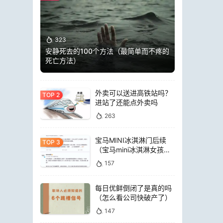
323
安静死去的100个方法（最简单而不疼的
死亡方法）
外卖可以送进高铁站吗？
进站了还能点外卖吗
263
宝马MINI冰淇淋门后续
（宝马mini冰淇淋女孩员
工）
157
每日优鲜倒闭了是真的吗
（怎么看公司快破产了）
147