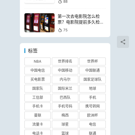
88
第一次去电影院怎么检
票？电影院提前多久检票
进场
75
标签
NBA
世界排名
世界杯
中国电信
中国移动
中国联通
买电影票
内马尔
国家足球队
国家队
国际米兰
地球
工信部
巴西队
手机
手机卡
手机号码
携号转网
曼联
梅西
欧洲杯
流量卡
球星
电信
电话卡
篮球
联通