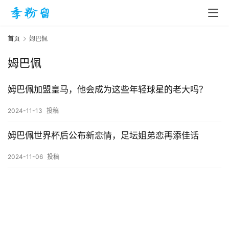
首页
姆巴佩
姆巴佩
首
页
姆巴佩加盟皇马，他会成为这些年轻球星的老大吗？
2024-11-13
投稿
入
手
姆巴佩世界杯后公布新恋情，足坛姐弟恋再添佳话
|
剁
2024-11-06
投稿
手
电
影
投稿
|