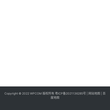
同
城
登录
注册
美
食
|
打
车
免
费
办
卡
Copyright © 2022 WPCOM 版权所有
粤ICP备2021136285号
|
网站地图
|
百
度地图