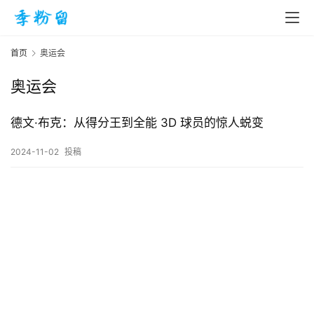
首页
奥运会
奥运会
首
页
德文·布克：从得分王到全能 3D 球员的惊人蜕变
2024-11-02
投稿
入
手
|
剁
手
电
影
投稿
|