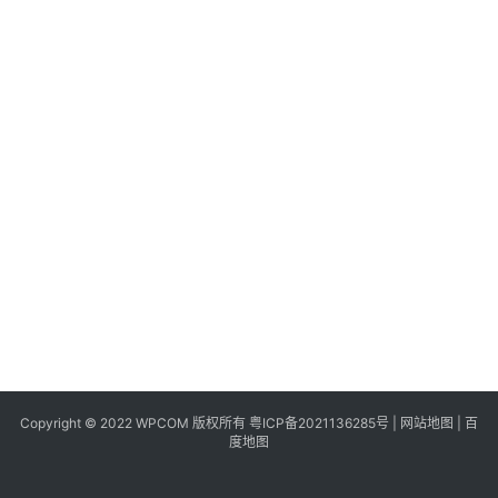
同
城
登录
注册
美
食
|
打
车
免
费
办
卡
Copyright © 2022 WPCOM 版权所有
粤ICP备2021136285号
|
网站地图
|
百
度地图