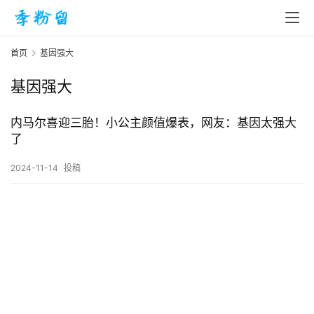
首页
基因强大
基因强大
首
页
内马尔喜迎三胎！小公主颜值爆表，网友：基因太强大
了
入
2024-11-14
投稿
手
|
剁
手
电
影
投稿
|