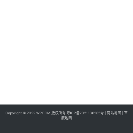
同
城
登录
注册
美
食
|
打
车
免
费
办
卡
Copyright © 2022 WPCOM 版权所有
粤ICP备2021136285号
|
网站地图
|
百
度地图