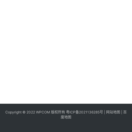
同
城
登录
注册
美
食
|
打
车
免
费
办
卡
Copyright © 2022 WPCOM 版权所有
粤ICP备2021136285号
|
网站地图
|
百
度地图