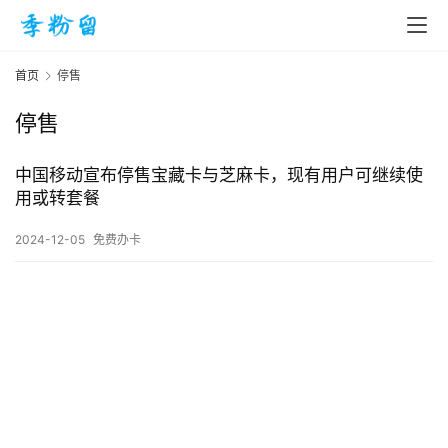
首页
停售
停售
首
页
中国移动宣布停售宝藏卡与芝麻卡，现有用户可继续使
用或转套餐
入
2024-12-05
免费办卡
手
|
剁
手
电
影
投稿
|