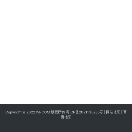
同
城
登录
注册
美
食
|
打
车
免
费
办
卡
Copyright © 2022 WPCOM 版权所有
粤ICP备2021136285号
|
网站地图
|
百
度地图