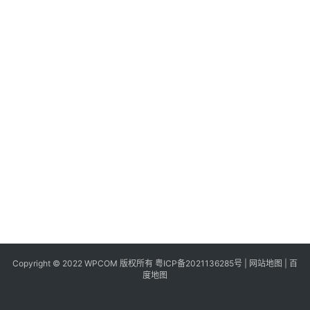
同
城
登录
注册
美
食
|
打
车
免
费
办
卡
Copyright © 2022 WPCOM 版权所有
粤ICP备2021136285号
|
网站地图
|
百
度地图