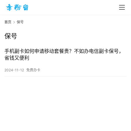
首页
保号
保号
首
页
手机副卡如何申请移动套餐贵？不如办电信副卡保号，
省钱又便利
入
2024-11-12
免费办卡
手
|
剁
手
电
影
投稿
|