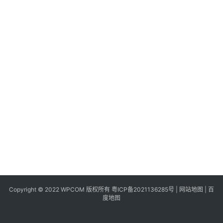
同
城
登录
注册
美
食
|
打
车
免
费
办
卡
Copyright © 2022 WPCOM 版权所有
粤ICP备2021136285号
|
网站地图
|
百
度地图