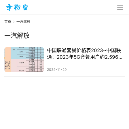
首页
一汽解放
一汽解放
首
页
中国联通套餐价格表2023~中国联
通：2023年5G套餐用户约2.596亿
户
入
2024-11-29
手
|
剁
手
电
影
投稿
|