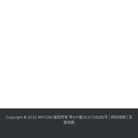
同
城
登录
注册
美
食
|
打
车
免
费
办
卡
Copyright © 2022 WPCOM 版权所有
粤ICP备2021136285号
|
网站地图
|
百
度地图