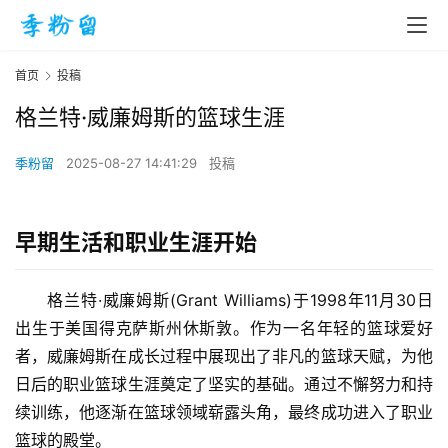
首页
投稿
格兰特·威廉姆斯的篮球生涯
季粉留
2025-08-27 14:41:29
投稿
早期生活和职业生涯开始
格兰特·威廉姆斯(Grant Williams)于1998年11月30日
出生于美国得克萨斯州休斯敦。作为一名年轻的篮球爱好
者，威廉姆斯在成长过程中展现出了非凡的篮球天赋，为他
日后的职业篮球生涯奠定了坚实的基础。通过不懈努力和持
续训练，他逐渐在篮球领域崭露头角，最终成功进入了职业
篮球的殿堂。