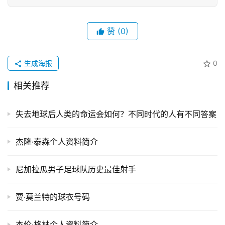
赞
(0)
生成海报
0
相关推荐
失去地球后人类的命运会如何？不同时代的人有不同答案
杰隆·泰森个人资料简介
尼加拉瓜男子足球队历史最佳射手
贾·莫兰特的球衣号码
杰伦·格林个人资料简介