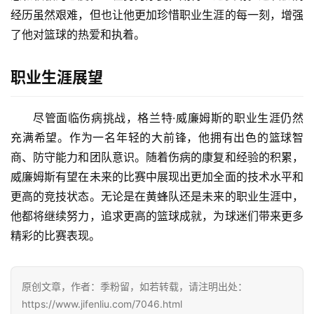
免
经历虽然艰难，但也让他更加珍惜职业生涯的每一刻，增强
费
办
了他对篮球的热爱和执着。
卡
职业生涯展望
尽管面临伤病挑战，格兰特·威廉姆斯的职业生涯仍然
充满希望。作为一名年轻的大前锋，他拥有出色的篮球智
商、防守能力和团队意识。随着伤病的康复和经验的积累，
威廉姆斯有望在未来的比赛中展现出更加全面的技术水平和
更高的竞技状态。无论是在黄蜂队还是未来的职业生涯中，
他都将继续努力，追求更高的篮球成就，为球迷们带来更多
精彩的比赛表现。
原创文章，作者：季粉留，如若转载，请注明出处：
https://www.jifenliu.com/7046.html