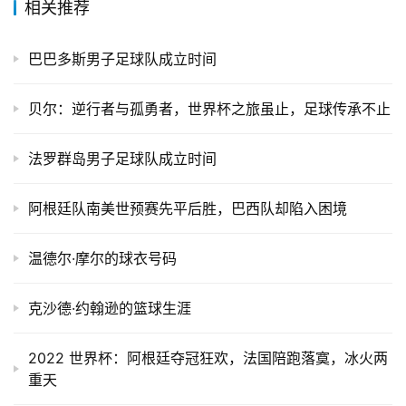
相关推荐
巴巴多斯男子足球队成立时间
贝尔：逆行者与孤勇者，世界杯之旅虽止，足球传承不止
法罗群岛男子足球队成立时间
阿根廷队南美世预赛先平后胜，巴西队却陷入困境
温德尔·摩尔的球衣号码
克沙德·约翰逊的篮球生涯
2022 世界杯：阿根廷夺冠狂欢，法国陪跑落寞，冰火两
重天