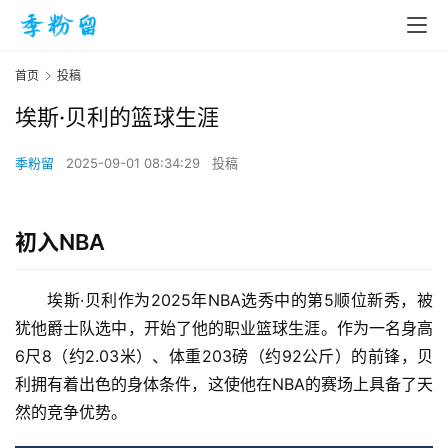
首页
投稿
埃斯·贝利的篮球生涯
季粉留
2025-09-01 08:34:29
投稿
初入NBA
埃斯·贝利作为2025年NBA选秀中的第5顺位新秀，被
犹他爵士队选中，开始了他的职业篮球生涯。作为一名身高
6尺8（约2.03米）、体重203磅（约92公斤）的前锋，贝
利拥有着出色的身体条件，这使他在NBA的赛场上具备了天
然的竞争优势。