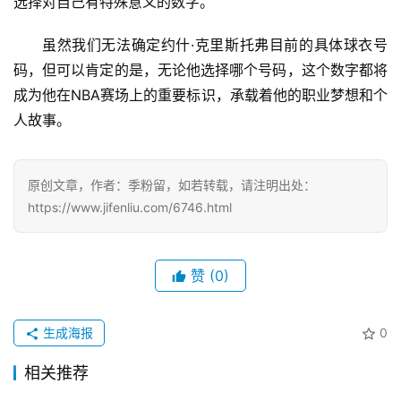
选择对自己有特殊意义的数字。
|
打
虽然我们无法确定约什·克里斯托弗目前的具体球衣号
车
码，但可以肯定的是，无论他选择哪个号码，这个数字都将
成为他在NBA赛场上的重要标识，承载着他的职业梦想和个
免
人故事。
费
办
卡
原创文章，作者：季粉留，如若转载，请注明出处：
https://www.jifenliu.com/6746.html
赞
(0)
生成海报
0
相关推荐