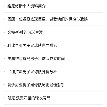
维尼修斯个人资料简介
回顾十位退役篮球巨星，感受他们的辉煌与遗憾
文特·格林的篮球生涯
利比里亚男子足球队世界排名
美属维京群岛男子足球队成立时间
尼加拉瓜男子足球队身价分析
爱沙尼亚男子足球队历史最佳射手
朗尼·沃克四世的球衣号码