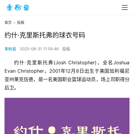
首页
投稿
约什·克里斯托弗的球衣号码
季粉留
2025-08-31 11:59:46
投稿
约什·克里斯托弗(Josh Christopher)，全名Joshua 
Evan Christopher，2001年12月8日出生于美国加利福尼
亚州莱克伍德，是一名美国职业篮球运动员，场上司职得分
后卫。