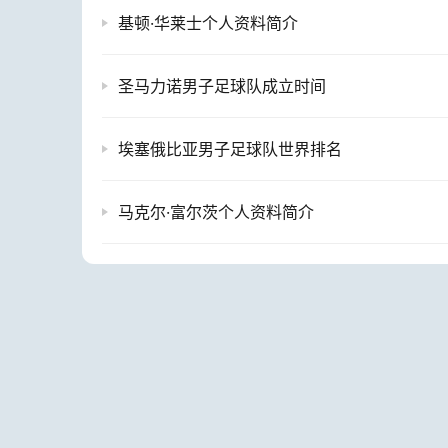
基顿·华莱士个人资料简介
圣马力诺男子足球队成立时间
埃塞俄比亚男子足球队世界排名
马克尔·富尔茨个人资料简介