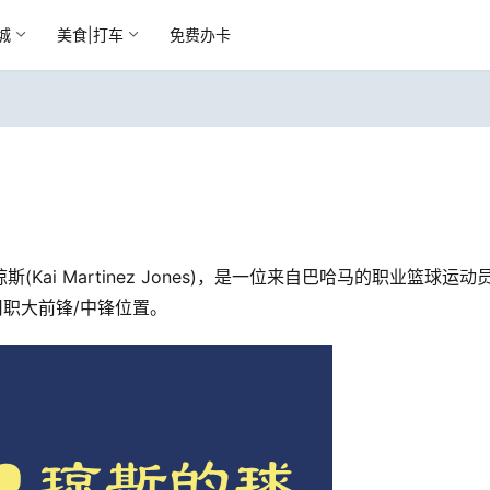
城
美食|打车
免费办卡
·琼斯(Kai Martinez Jones)，是一位来自巴哈马的职业篮球运动
司职大前锋/中锋位置。