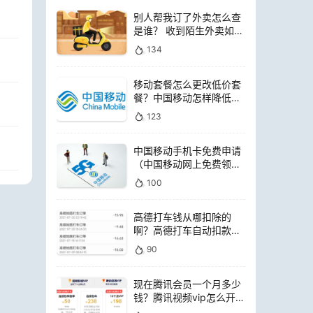
别人帮我订了外卖怎么查
是谁？ 收到陌生外卖如何
查询是谁点的
134
移动套餐怎么更改低价套
餐？中国移动怎样降低套
餐费用
123
中国移动手机卡免费申请
（中国移动网上免费领电
话卡）
100
高德打车钱从哪扣除的
啊？高德打车自动扣款是
扣哪里的钱
90
现在腾讯会员一个月多少
钱？腾讯视频vip怎么开通
便宜