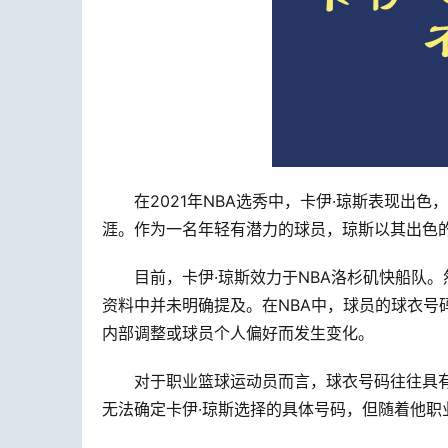
在2021年NBA选秀中，卡伊·琼斯表现出
涯。作为一名年轻有潜力的球员，琼斯以其出色
目前，卡伊·琼斯效力于NBA洛杉矶快船队
资料中并未明确提及。在NBA中，球员的球衣号
内部调整或球员个人偏好而发生变化。
对于职业篮球运动员而言，球衣号码往往具
无法确定卡伊·琼斯选择的具体号码，但随着他