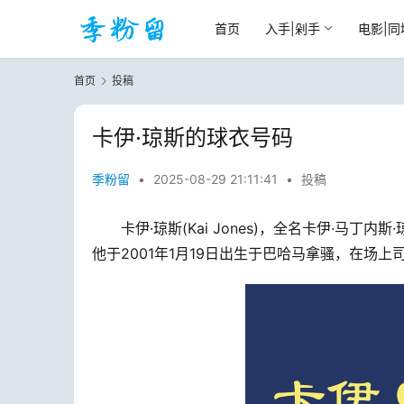
首页
入手|剁手
电影|同
首页
投稿
卡伊·琼斯的球衣号码
季粉留
•
2025-08-29 21:11:41
•
投稿
卡伊·琼斯(Kai Jones)，全名卡伊·马丁内斯
他于2001年1月19日出生于巴哈马拿骚，在场上