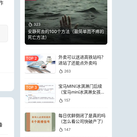
作
323
安静死去的100个方法（最简单而不疼的
死亡方法）
外卖可以送进高铁站吗？
进站了还能点外卖吗
263
宝马MINI冰淇淋门后续
（宝马mini冰淇淋女孩员
工）
157
每日优鲜倒闭了是真的吗
（怎么看公司快破产了）
锋
147