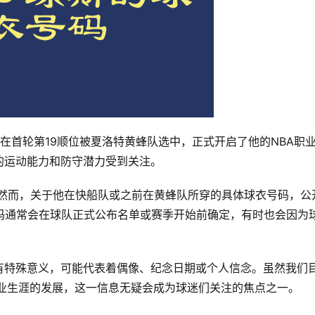
色，在首轮第19顺位被夏洛特黄蜂队选中，正式开启了他的NBA职
的运动能力和防守潜力受到关注。
。然而，关于他在快船队或之前在黄蜂队所穿的具体球衣号码，公
码通常会在球队正式公布名单或赛季开始前确定，有时也会因为
有特殊意义，可能代表着偶像、纪念日期或个人信念。虽然我们
职业生涯的发展，这一信息无疑会成为球迷们关注的焦点之一。