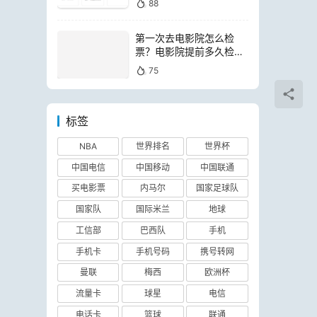
88
第一次去电影院怎么检
票？电影院提前多久检票
进场
75
标签
NBA
世界排名
世界杯
中国电信
中国移动
中国联通
买电影票
内马尔
国家足球队
国家队
国际米兰
地球
工信部
巴西队
手机
手机卡
手机号码
携号转网
曼联
梅西
欧洲杯
流量卡
球星
电信
电话卡
篮球
联通