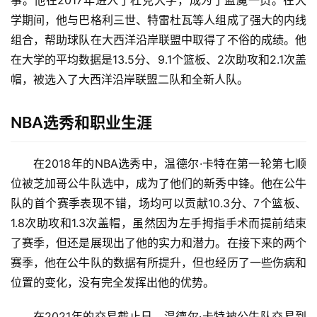
事。他在2017年进入了杜克大学，成为了蓝魔一员。在大
学期间，他与巴格利三世、特雷杜瓦等人组成了强大的内线
首
组合，帮助球队在大西洋沿岸联盟中取得了不俗的成绩。他
页
在大学的平均数据是13.5分、9.1个篮板、2次助攻和2.1次盖
帽，被选入了大西洋沿岸联盟二队和全新人队。
入
手
NBA选秀和职业生涯
|
剁
手
在2018年的NBA选秀中，温德尔·卡特在第一轮第七顺
位被芝加哥公牛队选中，成为了他们的新秀中锋。他在公牛
电
队的首个赛季表现不错，场均可以贡献10.3分、7个篮板、
影
投稿
1.8次助攻和1.3次盖帽，虽然因为左手拇指手术而提前结束
|
了赛季，但还是展现出了他的实力和潜力。在接下来的两个
同
赛季，他在公牛队的数据有所提升，但也经历了一些伤病和
城
登录
注册
位置的变化，没有完全发挥出他的优势。
美
在2021年的交易截止日，温德尔·卡特被公牛队交易到