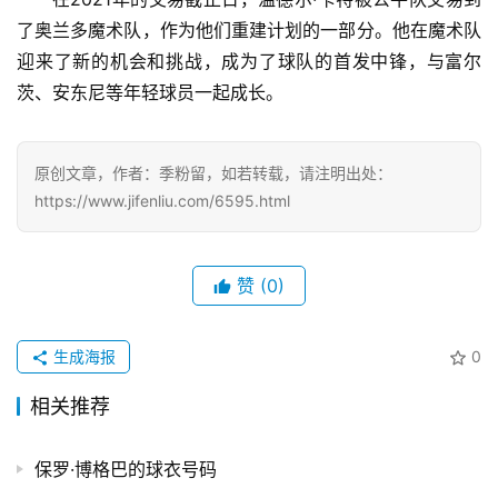
食
了奥兰多魔术队，作为他们重建计划的一部分。他在魔术队
|
迎来了新的机会和挑战，成为了球队的首发中锋，与富尔
打
车
茨、安东尼等年轻球员一起成长。
免
原创文章，作者：季粉留，如若转载，请注明出处：
费
https://www.jifenliu.com/6595.html
办
卡
赞
(0)
生成海报
0
相关推荐
保罗·博格巴的球衣号码