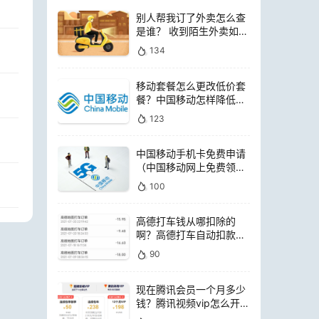
别人帮我订了外卖怎么查
是谁？ 收到陌生外卖如何
查询是谁点的
134
移动套餐怎么更改低价套
餐？中国移动怎样降低套
餐费用
123
中国移动手机卡免费申请
（中国移动网上免费领电
话卡）
100
高德打车钱从哪扣除的
啊？高德打车自动扣款是
扣哪里的钱
90
现在腾讯会员一个月多少
钱？腾讯视频vip怎么开通
便宜