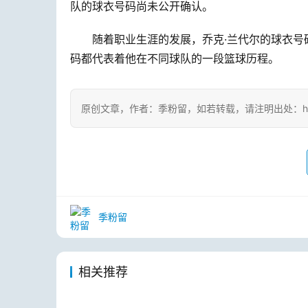
队的球衣号码尚未公开确认。
随着职业生涯的发展，乔克·兰代尔的球衣号
码都代表着他在不同球队的一段篮球历程。
原创文章，作者：季粉留，如若转载，请注明出处：https://www
季粉留
相关推荐