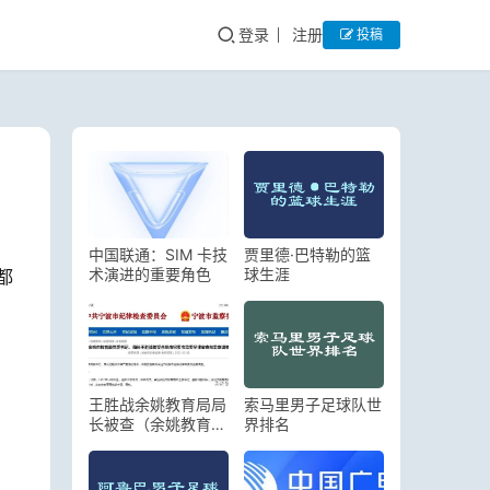
登录
注册
投稿
中国联通：SIM 卡技
贾里德·巴特勒的篮
术演进的重要角色
球生涯
都
王胜战余姚教育局局
索马里男子足球队世
长被查（余姚教育局
界排名
长事件始末）