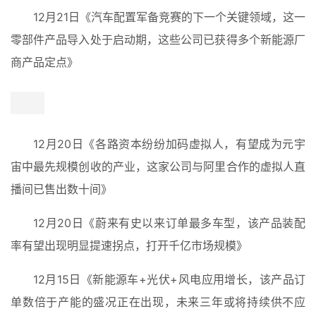
12月21日《汽车配置军备竞赛的下一个关键领域，这一
电
影
投稿
零部件产品导入处于启动期，这些公司已获得多个新能源厂
|
商产品定点》
同
城
登录
注册
美
食
|
打
车
免
费
办
12月20日《各路资本纷纷加码虚拟人，有望成为元宇
卡
宙中最先规模创收的产业，这家公司与阿里合作的虚拟人直
播间已售出数十间》