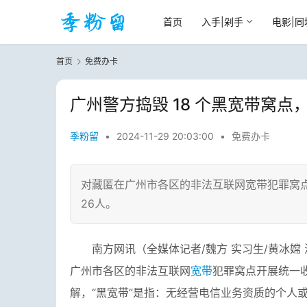
首页
入手|剁手
电影|同
首页
免费办卡
广州警方捣毁 18 个黑宽带窝
季粉留
•
2024-11-29 20:03:00
•
免费办卡
对藏匿在广州市各区的非法互联网宽带犯罪窝点
26人。
南方网讯（全媒体记者/魏方 实习生/黄冰嫦
广州市各区的非法互联网
宽带
犯罪窝点开展统一收
解，“黑宽带”是指：无经营电信业务资质的个人