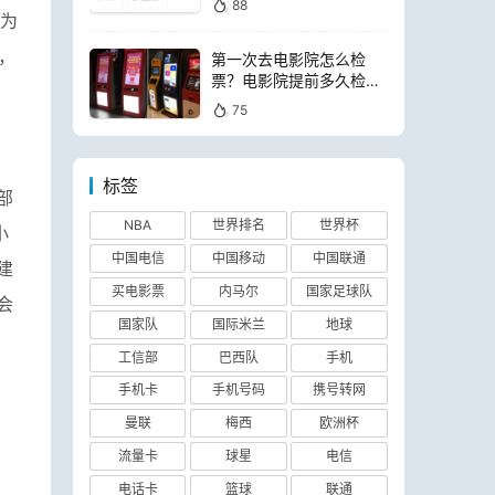
88
行为
，
第一次去电影院怎么检
票？电影院提前多久检票
进场
75
标签
部
NBA
世界排名
世界杯
小
中国电信
中国移动
中国联通
建
买电影票
内马尔
国家足球队
会
国家队
国际米兰
地球
工信部
巴西队
手机
手机卡
手机号码
携号转网
曼联
梅西
欧洲杯
流量卡
球星
电信
电话卡
篮球
联通