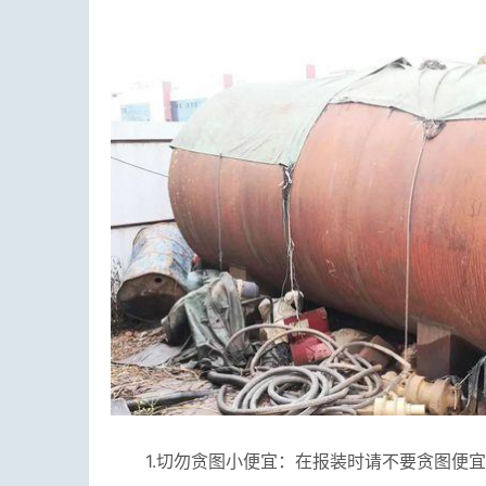
1.切勿贪图小便宜：在报装时请不要贪图便