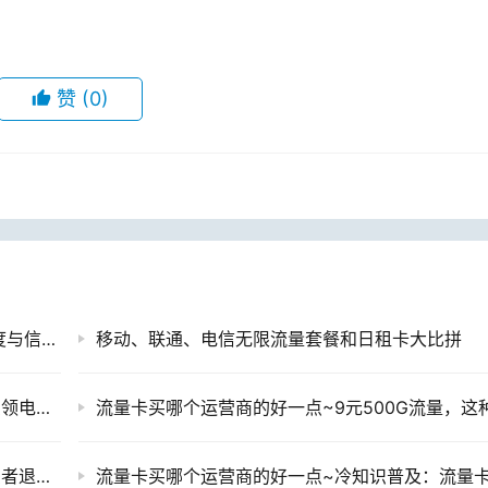
赞
(0)
中国电信和中国移动网络对比：覆盖范围、速度与信号质量解析
移动、联通、电信无限流量套餐和日租卡大比拼
电话卡免费领手机~现在市面上有凭身份证免费领电话卡还送手机的活动，领了安全吗？
知名家政服务平台 51 家庭管家突然爆雷，消费者退款无门