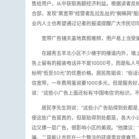
售给用户，从中获取高额经济利益。根据读者反
合部，发现“黑宽带”经营者乱拉乱扯的“蜘蛛网”
业内人士也希望通过记者的报道提醒广大市民切
宽带广告铺天盖地真假难辨，用户易上当受
在越秀五羊北小区不少楼宇的楼道内外，墙上
告上留有的报装电话并不是10000号，而是私人
标明“低至50元”的优惠价格。居民陈姐说：“俗话
信宽带，一年费用虽说要1000多元，但是服务
说：“这些小广告上面还标有‘中国电信’的标识，
居民李先生则说：“这些小广告贴得到处都是
使这些广告是真的，但是贴得到处都是，各大小
边又摞一层广告，很影响小区的美观。”他建议：
骗，二是能让市民在一个整洁的环境里欢度春节。