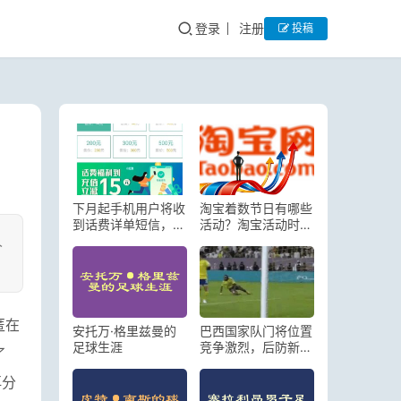
登录
注册
投稿
下月起手机用户将收
淘宝着数节日有哪些
到话费详单短信，运
活动？淘宝活动时间
人
营商服务改善获赞
表2022-2023
匿在
安托万·格里兹曼的
巴西国家队门将位置
足球生涯
竞争激烈，后防新秀
了
涌现，中场核心崛起
再分