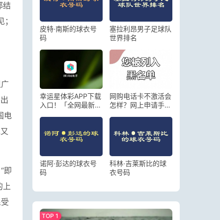
郊结
见；
皮特·南斯的球衣号
塞拉利昂男子足球队
码
世界排名
但广
幸运星体彩APP下载
网购电话卡不激活会
突出
入口！「全网最新唯
怎样？网上申请手机
一渠道」
卡不激活没事吧
国电
她又
诺阿·彭达的球衣号
科林·吉莱斯比的球
“即
码
衣号码
的上
民受