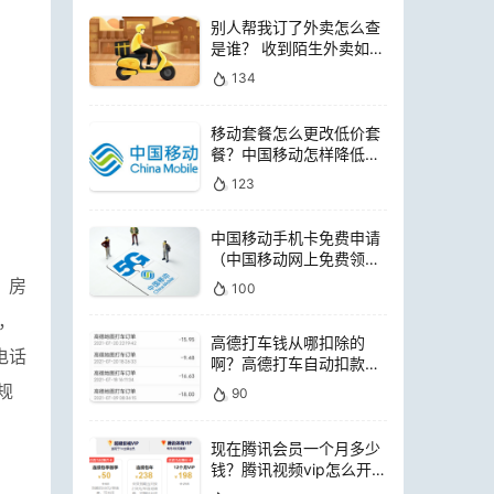
别人帮我订了外卖怎么查
是谁？ 收到陌生外卖如何
查询是谁点的
134
移动套餐怎么更改低价套
餐？中国移动怎样降低套
餐费用
123
中国移动手机卡免费申请
（中国移动网上免费领电
话卡）
，房
100
，
高德打车钱从哪扣除的
电话
啊？高德打车自动扣款是
扣哪里的钱
规
90
现在腾讯会员一个月多少
钱？腾讯视频vip怎么开通
便宜