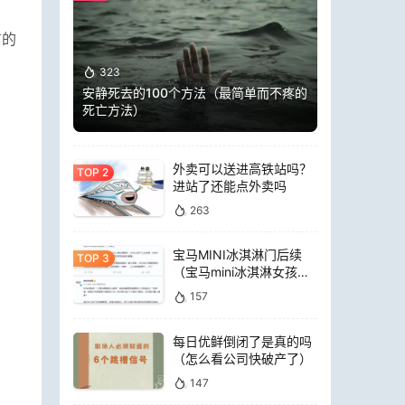
信的
323
安静死去的100个方法（最简单而不疼的
死亡方法）
外卖可以送进高铁站吗？
进站了还能点外卖吗
263
宝马MINI冰淇淋门后续
（宝马mini冰淇淋女孩员
工）
157
每日优鲜倒闭了是真的吗
（怎么看公司快破产了）
147