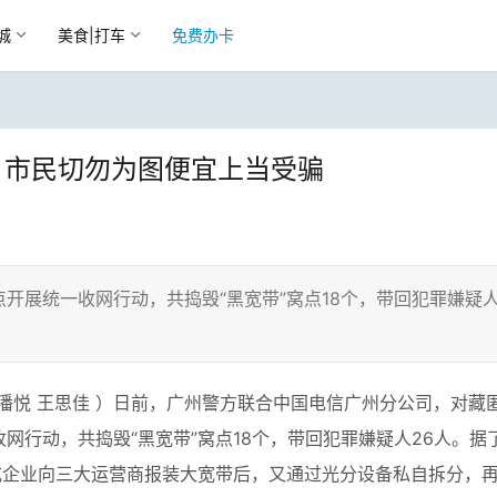
城
美食|打车
免费办卡
点，市民切勿为图便宜上当受骗
开展统一收网行动，共捣毁“黑宽带”窝点18个，带回犯罪嫌疑
 潘悦 王思佳 ）日前，广州警方联合中国电信广州分公司，对藏
网行动，共捣毁“黑宽带”窝点18个，带回犯罪嫌疑人26人。据
或企业向三大运营商报装大宽带后，又通过光分设备私自拆分，