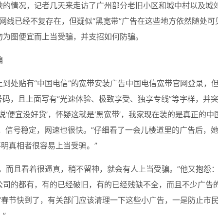
映的情况，记者几天来走访了广州部分老旧小区和城中村以及城
般网线已经不复存在，但疑似“黑宽带”广告在这些地方依然随处可
勿为图便宜而上当受骗，并支招如何防骗。
骗
到处贴有“中国电信”的宽带安装广告中国电信宽带官网登录，
号码，且上面写有“光速体验、极致享受、独享专线”等字样，并
说‘便宜没好货’，怀疑这就是‘黑宽带’，我家现在装的是真正的中
好，信号稳定，网速也很快。”仔细看了一会儿楼道里的广告后，
不明真相者很容易上当受骗。”
，而且看着很逼真，稍不留神，就会有人上当受骗。”他又抱怨：
公司的都有，有的已经破旧，有的已经残缺不全，而且不少广告
“春节快到了，有关部门应该清理一下这些小广告，一是防止市
”